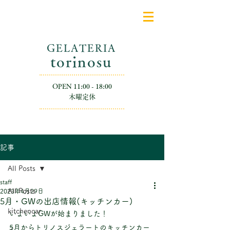
GELATERIA
​torinosu
OPEN 11:00 - 18:00
​木曜定休
記事
All Posts
staff
All Posts
2023年4月29日
5月・GWの出店情報(キッチンカー)
kitchencar
いよいよGWが始まりました！
5月からトリノスジェラートのキッチンカー