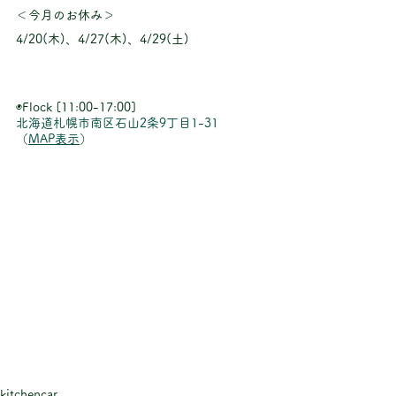
＜今月のお休み＞
4/20(木)、4/27(木)、4/29(土)
◉Flock [11:00-17:00]
北海道札幌市南区石山2条9丁目1-31
（
MAP表示
） 
kitchencar