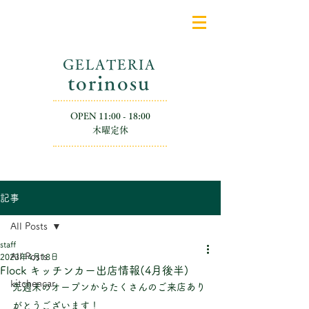
GELATERIA
​torinosu
OPEN 11:00 - 18:00
​木曜定休
記事
All Posts
staff
All Posts
2023年4月18日
Flock キッチンカー出店情報(4月後半)
kitchencar
先週末のオープンからたくさんのご来店あり
がとうございます！