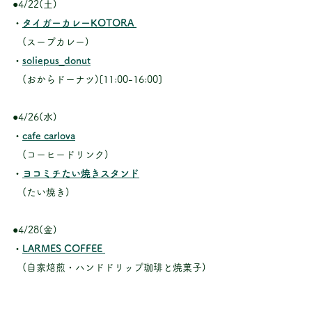
●4/22(土)
・
タイガーカレーKOTORA 
　(スープカレー)
・
soliepus_donut
　(おからドーナツ)[11:00-16:00]
●4/26(水)
・
cafe carlova
　(コーヒードリンク)
・
ヨコミチたい焼きスタンド
　(たい焼き)
●4/28(金)
・
LARMES COFFEE
　(自家焙煎・ハンドドリップ珈琲と焼菓子)