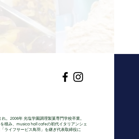
orinosu
iere
ば なおき）
生まれ。2006年 光塩学園調理製菓専門学校卒業。
み、musica hall cafeの初代イタリアンシェ
業「ライフサービス鳥羽」を継ぎ代表取締役に