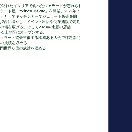
研修で訪れたイタリアで食べたジェラートが忘れられ
屋「torinosu gelato」を開業。2021年よ
ん」としてキッチンカーでジェラート販売を開
ーを2台に増やし、イベント出店や商業施設で定期
の場を広げる。そして2023年 念願の店舗
osu」を石山地区にオープンする。
リアジェラート協会主催する権威ある大会で課題部門
位の成績を収める
ルベ部門世界６位の成績を収める