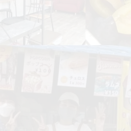
ナー自ら、北海道内や全国の果樹園を訪問して出会
生産者さんと新鮮なフルーツや野菜たち。
トリノスのジェラートは
素材本来の味・風味を最大限に活かせるよう
ルーツの完熟度、ナッツの焙煎までこだわりを持ち
「想像する味の先を超える感動」を目指して
一つ一つ丁寧に製造しています。
​実際に訪れないとわからない、悩みや葛藤
育てるという喜びを
私たちは耳で聞き、肌で感じ