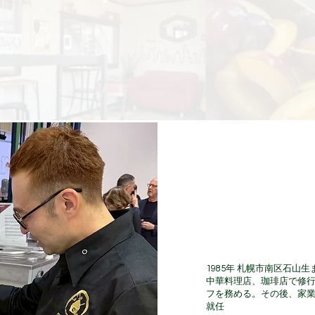
GELATERIA t
Maestro Gelat
鳥羽 直樹​（と
1985年 札幌市南区石山
中華料理店、珈琲店で修行を積
フを務める。その後、家
​就任