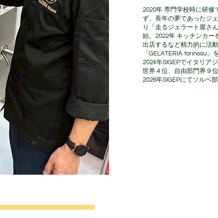
2020年 専門学校時に
ず、長年の夢であったジェラート
り「走るジェラート屋さ
始。2022年 キッチンカ
出店するなど精力的に活動
「GELATERIA torin
2024年SIGEPでイタ
世界４位、自由部門界９
2026年SIGEPにてソ
販売について