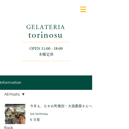
GELATERIA
​torinosu
OPEN 11:00 - 18:00
​木曜定休
Information
All Posts
All Posts
今年も、むかわ町穂別・大頭農園さんへ
kitchencar
ice torinosu
5 日前
shop
flock