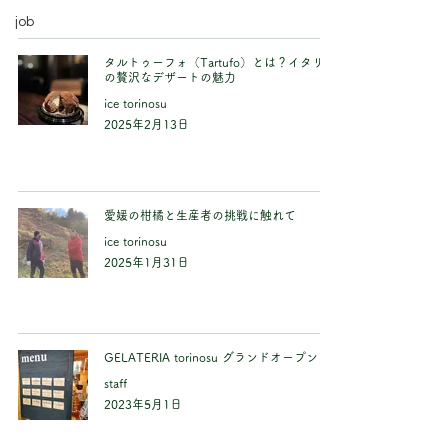
job
タルトゥーフォ（Tartufo）とは？イタリア
の贅沢なデザートの魅力
ice torinosu
2025年2月13日
愛媛の柑橘と生産者の挑戦に触れて
ice torinosu
2025年1月31日
GELATERIA torinosu グランドオープン
staff
2023年5月1日