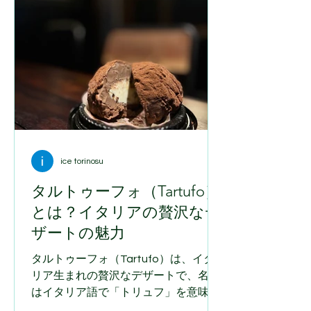
ないと私は考えています。 今年も笑顔
で迎えてくださった大頭農園さん。 広
がる畑には、夏の恵みがたくさん実っ
ていました。 大頭農園さんでは、みず
みずしいアスパラをはじめ、甘く香り
高いメロン、夏を代表するスイカ、収
穫したてのとうもろこし、そしてきゅ
うりやなすなど、北海道の豊かな自然
が育んだ新鮮な野菜や果物を栽培され
ています。 農園には直売所もあり、そ
ice torinosu
の日に収穫されたばかりの旬の味覚を
タルトゥーフォ（Tartufo）
購入することができます。 毎年訪れる
とは？イタリアの贅沢なデ
たびに感じるのは、「同じ畑でも、毎
年まったく違う表情を見せてくれる」
ザートの魅力
ということです。 春の気温や雨の量、
タルトゥーフォ（Tartufo）は、イタ
日照時間など、自然条件は毎年少しず
リア生まれの贅沢なデザートで、名前
つ異なります。...
はイタリア語で「トリュフ」を意味し
ます。その名の通り、見た目がトリュ