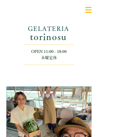
GELATERIA
​torinosu
OPEN 11:00 - 18:00
​木曜定休