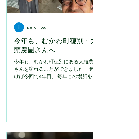
ice torinosu
今年も、むかわ町穂別・大
頭農園さんへ
今年も、むかわ町穂別にある大頭農園
さんを訪れることができました。 気づ
けば今回で4年目。 毎年この場所を訪
れ、同じ景色を眺め、生産者さんと直
接お話しできることを、とても嬉しく
思っています。 ジェラートづくりは、
お店の工房だけで完結するものではあ
りません。 本当に美味しいジェラート
を作るためには、素材が育つ場所へ足
を運び、その年の天候や畑の様子、生
産者さんの想いに触れることが欠かせ